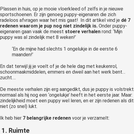
 op de
Plassen in huis, op je mooie vloerkleed of zelfs in je nieuwe
e. Hierdoor
sportschoenen. Er zijn genoeg puppy-eigenaren die zich
 website-
radeloos afvragen waar het mis gaat! In dit artikel vind je
dé 7
redenen waarom je pup nog niet zindelijk is.
Onder puppy-
ren
eigenaren gaan vaak de meest
stoere verhalen
rond: ‘Mijn
nte
puppy was al zindelijk met 8 weken!’
enties
gebaseerd
‘En de mijne had slechts 1 ongelukje in de eerste 6
maanden!’
 gedrag van
ezoeker.
En dat terwijl jij je voelt of je de hele dag met keukenrol,
schoonmaakmiddelen, emmers en dweil aan het werk bent…
zucht….
uren
De meeste verhalen zijn erg aangedikt, dus je puppy is volstrekt
normaal als hij nog een ‘ongelukje’ heeft in het eerste jaar. Maar:
zindelijkheid moet een puppy wel leren, en er zijn redenen als dit
niet (zo snel) lukt.
Ik heb hier
7 belangrijke redenen
voor je verzamelt:
1. Ruimte