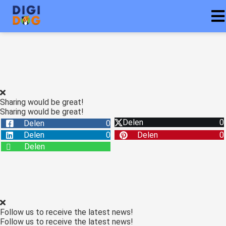
ngen
 policy
Sharing would be great!
Sharing would be great!
oneel
Delen
0
Delen
0
onele
Delen
0
Delen
0
s zijn
Delen
kelijk om
bsite te
ken. Ze
 gebruikt
asisfuncties
Follow us to receive the latest news!
der deze
Follow us to receive the latest news!