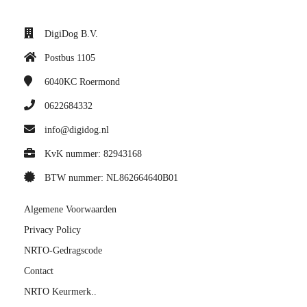
DigiDog B.V.
Postbus 1105
6040KC
Roermond
0622684332
info@digidog.nl
KvK nummer: 82943168
BTW nummer: NL862664640B01
Algemene Voorwaarden
Privacy Policy
NRTO-Gedragscode
Contact
NRTO Keurmerk..