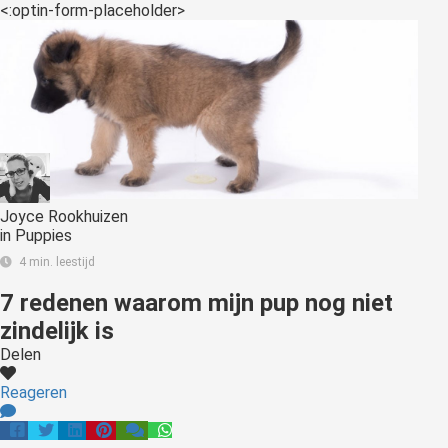
s kan de
<:optin-form-placeholder>
e niet
oneren.
ieken
ische
s worden
kt om
em
Joyce Rookhuizen
tie te
in
Puppies
elen over
4 min. leestijd
drag van
zoeker op
7 redenen waarom mijn pup nog niet
site.
zindelijk is
Delen
ing
Reageren
ingcookies
 gebruikt
oekers te