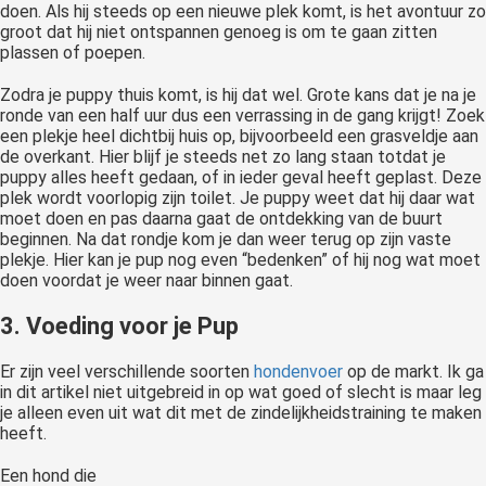
doen. Als hij steeds op een nieuwe plek komt, is het avontuur zo
groot dat hij niet ontspannen genoeg is om te gaan zitten
plassen of poepen.
Zodra je puppy thuis komt, is hij dat wel. Grote kans dat je na je
ronde van een half uur dus een verrassing in de gang krijgt! Zoek
een plekje heel dichtbij huis op, bijvoorbeeld een grasveldje aan
de overkant. Hier blijf je steeds net zo lang staan totdat je
puppy alles heeft gedaan, of in ieder geval heeft geplast. Deze
plek wordt voorlopig zijn toilet. Je puppy weet dat hij daar wat
moet doen en pas daarna gaat de ontdekking van de buurt
beginnen. Na dat rondje kom je dan weer terug op zijn vaste
plekje. Hier kan je pup nog even “bedenken” of hij nog wat moet
doen voordat je weer naar binnen gaat.
3. Voeding voor je Pup
Er zijn veel verschillende soorten
hondenvoer
op de markt. Ik ga
in dit artikel niet uitgebreid in op wat goed of slecht is maar leg
je alleen even uit wat dit met de zindelijkheidstraining te maken
heeft.
Een hond die