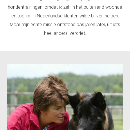
 op de
hondentrainingen, omdat ik zelf in het buitenland woonde
e. Hierdoor
en toch mijn Nederlandse klanten wilde blijven helpen.
 website-
Maar mijn echte missie ontstond pas jaren later, uit iets
ren
nte
heel anders: verdriet.
enties
gebaseerd
 gedrag van
ezoeker.
uren