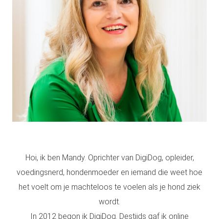
s kan de
e niet
oneren.
ieken
ische
s worden
kt om
em
tie te
elen over
drag van
zoeker op
site.
Hoi, ik ben Mandy. Oprichter van DigiDog, opleider,
voedingsnerd, hondenmoeder en iemand die weet hoe
ing
het voelt om je machteloos te voelen als je hond ziek
ingcookies
wordt.
 gebruikt
oekers te
In 2012 begon ik DigiDog. Destijds gaf ik online