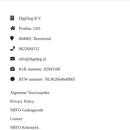
DigiDog B.V.
Postbus 1105
6040KC
Roermond
0622684332
info@digidog.nl
KvK nummer: 82943168
BTW nummer: NL862664640B01
Algemene Voorwaarden
Privacy Policy
NRTO-Gedragscode
Contact
NRTO Keurmerk..