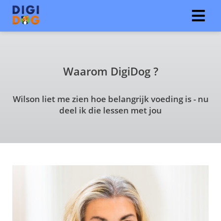
ngen
Waarom DigiDog ?
 policy
Wilson liet me zien hoe belangrijk voeding is - nu
deel ik die lessen met jou
oneel
onele
s zijn
kelijk om
bsite te
ken. Ze
 gebruikt
asisfuncties
der deze