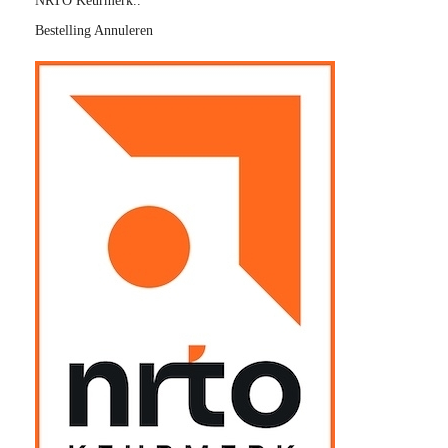
NRTO Keurmerk..
Bestelling Annuleren