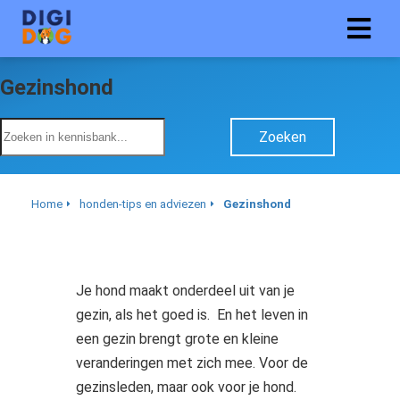
Gezinshond
ngen
 policy
Zoeken
Home
honden-tips en adviezen
Gezinshond
oneel
onele
s zijn
kelijk om
Je hond maakt onderdeel uit van je
bsite te
gezin, als het goed is. En het leven in
ken. Ze
een gezin brengt grote en kleine
 gebruikt
veranderingen met zich mee. Voor de
asisfuncties
gezinsleden, maar ook voor je hond.
der deze