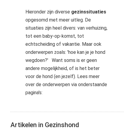
s kan de
e niet
Hieronder zijn diverse
gezinssituaties
oneren.
opgesomd met meer uitleg. De
situaties zijn heel divers: van verhuizing,
ieken
tot een baby-op-komst, tot
ische
echtscheiding of vakantie. Maar ook
s worden
onderwerpen zoals: 'hoe kan je je hond
kt om
wegdoen?' Want soms is er geen
em
tie te
andere mogelijkheid, of is het beter
elen over
voor de hond (en jezelf). Lees meer
drag van
over de onderwerpen via onderstaande
zoeker op
pagina's:
site.
ing
ingcookies
Artikelen in Gezinshond
 gebruikt
oekers te