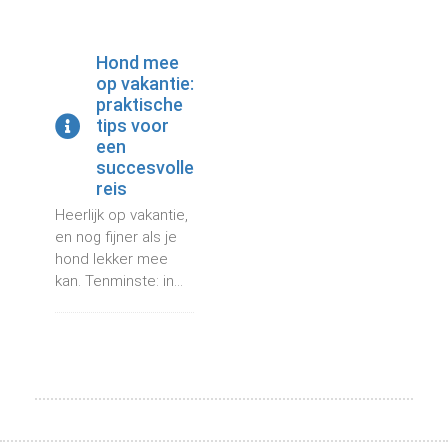
 op de
e. Hierdoor
Hond mee
 website-
op vakantie:
ren
praktische
nte
tips voor
enties
een
gebaseerd
succesvolle
 gedrag van
reis
ezoeker.
Heerlijk op vakantie,
en nog fijner als je
hond lekker mee
uren
kan. Tenminste: in...