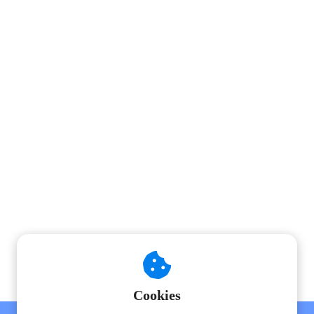
Professional Opleiding -inloggen
Online Cursus - inloggen
Cookies