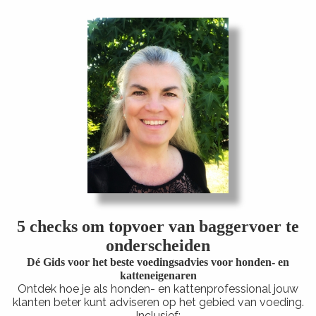
ngen
 policy
oneel
onele
s zijn
kelijk om
5 checks om topvoer van baggervoer te
bsite te
onderscheiden
ken. Ze
Dé Gids voor het beste voedingsadvies voor honden- en
 gebruikt
katteneigenaren
Ontdek hoe je als honden- en kattenprofessional jouw
asisfuncties
klanten beter kunt adviseren op het gebied van voeding.
der deze
Inclusief: