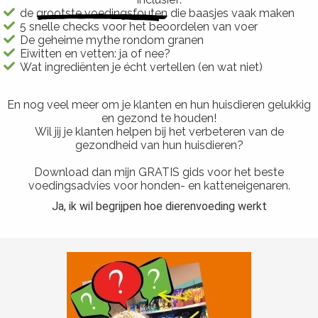
s kan de
de
grootste voedingsfouten
die baasjes vaak maken
e niet
5 snelle checks voor het beoordelen van voer
De geheime mythe rondom granen
oneren.
Eiwitten en vetten: ja of nee?
Wat ingrediënten je écht vertellen (en wat niet)
ieken
ische
En nog veel meer om je klanten en hun huisdieren gelukkig
s worden
en gezond te houden!
kt om
Wil jij je klanten helpen bij het verbeteren van de
em
gezondheid van hun huisdieren?
tie te
Download dan mijn GRATIS gids voor het beste
elen over
voedingsadvies voor honden- en katteneigenaren.
drag van
Ja, ik wil begrijpen hoe dierenvoeding werkt
zoeker op
site.
ing
ingcookies
 gebruikt
oekers te