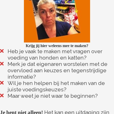
 op de
e. Hierdoor
 website-
ren
nte
enties
gebaseerd
Krijg jij hier weleens mee te maken?
 gedrag van
Heb je vaak te maken met vragen over
ezoeker.
voeding van honden en katten?
Merk je dat eigenaren worstelen met de
overvloed aan keuzes en tegenstrijdige
uren
informatie?
Wil je hen helpen bij het maken van de
juiste voedingskeuzes?
Maar weet je niet waar te beginnen?
Het kan een uitdaging zijn
Je bent niet alleen!